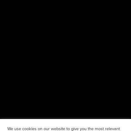
Rechtsstand 2022
Impressum
Datenschutz
WebDesign
Adresse
Schmidt-Bleibtreu-Straße 39
41199 Mönchengladbach
Mobil:
+49 173 519 1092
Email:
hallo@niersmedia.com
We use cookies on our website to give you the most relevant