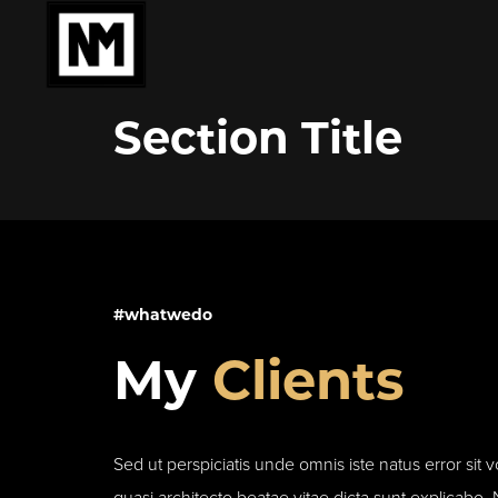
Section Title
#whatwedo
My
Clients
Sed ut perspiciatis unde omnis iste natus error si