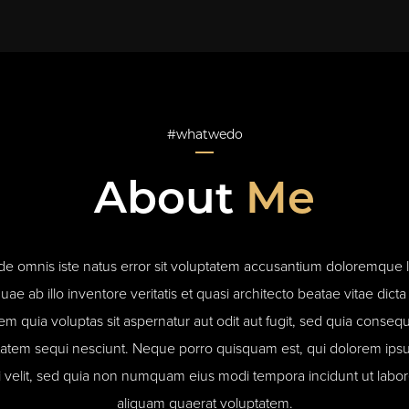
#whatwedo
About
Me
nde omnis iste natus error sit voluptatem accusantium doloremque
ae ab illo inventore veritatis et quasi architecto beatae vitae dic
m quia voluptas sit aspernatur aut odit aut fugit, sed quia conse
tatem sequi nesciunt. Neque porro quisquam est, qui dolorem ipsu
ci velit, sed quia non numquam eius modi tempora incidunt ut lab
aliquam quaerat voluptatem.